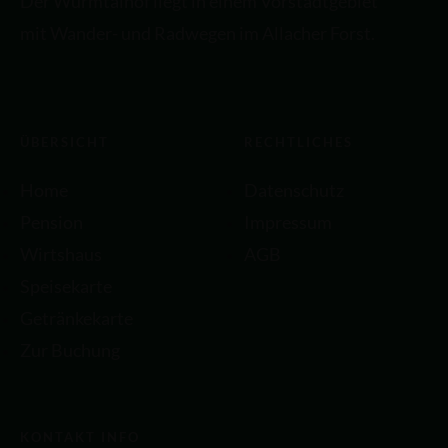
Der Würmtalhof liegt in einem Vorstadtgebiet
mit Wander- und Radwegen im Allacher Forst.
ÜBERSICHT
RECHTLICHES
Home
Datenschutz
Pension
Impressum
Wirtshaus
AGB
Speisekarte
Getränkekarte
Zur Buchung
KONTAKT INFO