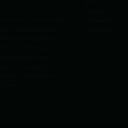
Wirtshaus
Speisekarte
Familie Dam lädt Sie herzlich zu
Getränkekarte
einem Besuch/Aufenthalt in
Zur Buchung
ihrer liebevoll gepflegten
Pension mit Wirtshaus ein.
Der Würmtalhof liegt in
einem Vorstadtgebiet mit
Wander- und Radwegen im
Allacher Forst.