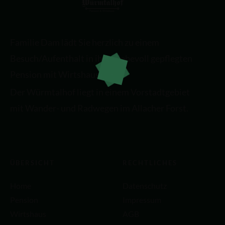
Familie Dam lädt Sie herzlich zu einem
Besuch/Aufenthalt in ihrer liebevoll gepflegten
Pension mit Wirtshaus ein.
Der Würmtalhof liegt in einem Vorstadtgebiet
mit Wander- und Radwegen im Allacher Forst.
ÜBERSICHT
RECHTLICHES
Home
Datenschutz
Pension
Impressum
Wirtshaus
AGB