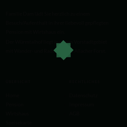
Familie Dam lädt Sie herzlich zu einem
Besuch/Aufenthalt in ihrer liebevoll gepflegten
Pension mit Wirtshaus ein.
Der Würmtalhof liegt in einem Vorstadtgebiet
mit Wander- und Radwegen im Allacher Forst.
ÜBERSICHT
RECHTLICHES
Home
Datenschutz
Pension
Impressum
Wirtshaus
AGB
Speisekarte