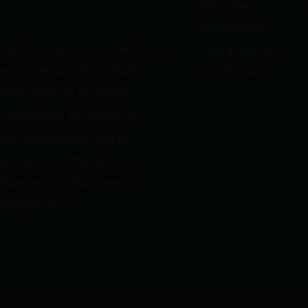
Wirtshaus
Speisekarte
Familie Dam lädt Sie herzlich zu
Getränkekarte
einem Besuch/Aufenthalt in
Zur Buchung
ihrer liebevoll gepflegten
Pension mit Wirtshaus ein.
Der Würmtalhof liegt in
einem Vorstadtgebiet mit
Wander- und Radwegen im
Allacher Forst.