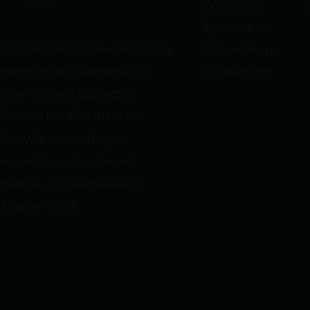
Wirtshaus
Speisekarte
Familie Dam lädt Sie herzlich zu
Getränkekarte
einem Besuch/Aufenthalt in
Zur Buchung
ihrer liebevoll gepflegten
Pension mit Wirtshaus ein.
Der Würmtalhof liegt in
einem Vorstadtgebiet mit
Wander- und Radwegen im
Allacher Forst.