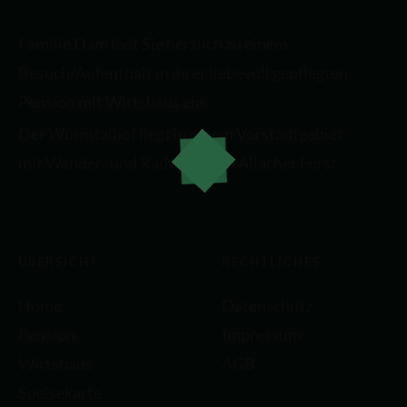
Familie Dam lädt Sie herzlich zu einem
Besuch/Aufenthalt in ihrer liebevoll gepflegten
Pension mit Wirtshaus ein.
Der Würmtalhof liegt in einem Vorstadtgebiet
mit Wander- und Radwegen im Allacher Forst.
ÜBERSICHT
RECHTLICHES
Home
Datenschutz
Pension
Impressum
Wirtshaus
AGB
Speisekarte