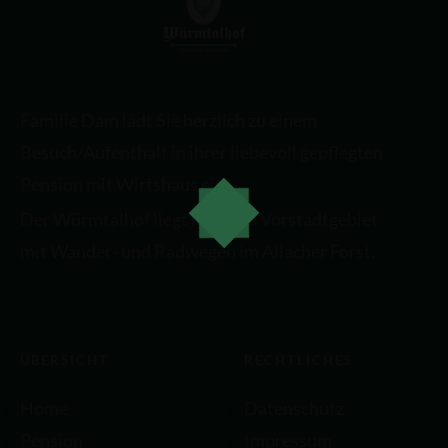
Familie Dam lädt Sie herzlich zu einem
Besuch/Aufenthalt in ihrer liebevoll gepflegten
Pension mit Wirtshaus ein.
Der Würmtalhof liegt in einem Vorstadtgebiet
mit Wander- und Radwegen im Allacher Forst.
ÜBERSICHT
RECHTLICHES
Home
Datenschutz
Pension
Impressum