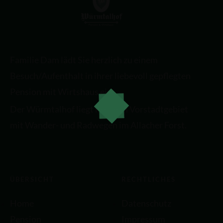
Familie Dam lädt Sie herzlich zu einem
Besuch/Aufenthalt in ihrer liebevoll gepflegten
Pension mit Wirtshaus ein.
Der Würmtalhof liegt in einem Vorstadtgebiet
mit Wander- und Radwegen im Allacher Forst.
ÜBERSICHT
RECHTLICHES
Home
Datenschutz
Pension
Impressum