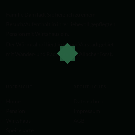
Familie Dam lädt Sie herzlich zu einem
Besuch/Aufenthalt in ihrer liebevoll gepflegten
Pension mit Wirtshaus ein.
Der Würmtalhof liegt in einem Vorstadtgebiet
mit Wander- und Radwegen im Allacher Forst.
ÜBERSICHT
RECHTLICHES
Home
Datenschutz
Pension
Impressum
Wirtshaus
AGB
Speisekarte