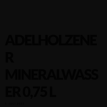
ADELHOLZENE
R
MINERALWASS
ER 0,75 L
5. JULI 2023