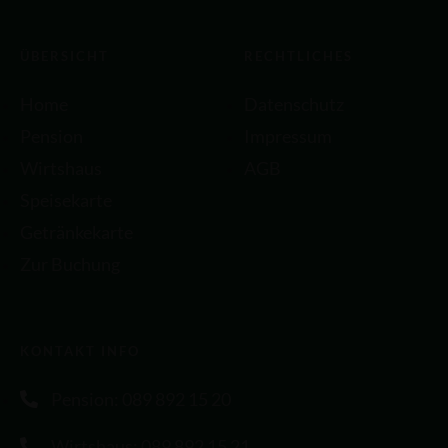
ÜBERSICHT
RECHTLICHES
Home
Datenschutz
Pension
Impressum
Wirtshaus
AGB
Speisekarte
Getränkekarte
Zur Buchung
KONTAKT INFO
Pension: 089 892 15 20
Wirtshaus: 089 892 15 21