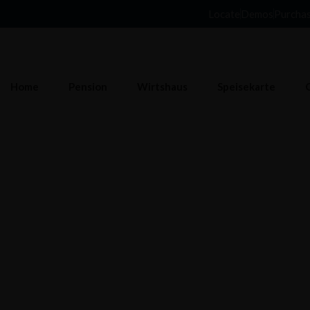
Locate
Demos
Purcha
Home
Pension
Wirtshaus
Speisekarte